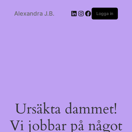
LinkedIn
Instagram
Facebook
Alexandra J.B.
Logga in
Ursäkta dammet!
Vi jobbar på något