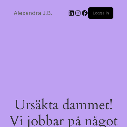
LinkedIn
Instagram
Facebook
Alexandra J.B.
Logga in
Ursäkta dammet!
Vi jobbar på något