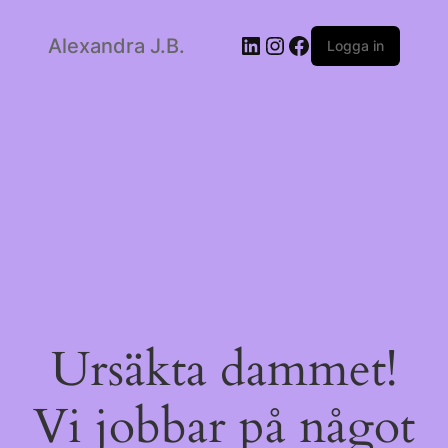
LinkedIn
Instagram
Facebook
Alexandra J.B.
Logga in
Ursäkta dammet!
Vi jobbar på något