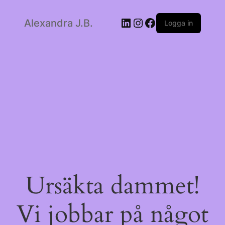
LinkedIn
Instagram
Facebook
Alexandra J.B.
Logga in
Ursäkta dammet!
Vi jobbar på något