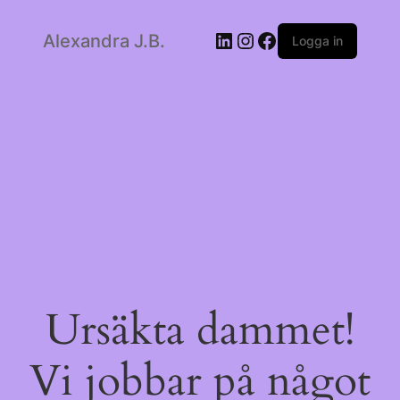
LinkedIn
Instagram
Facebook
Alexandra J.B.
Logga in
Ursäkta dammet!
Vi jobbar på något