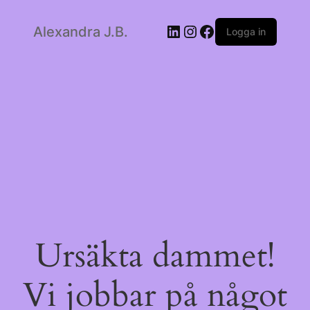
LinkedIn
Instagram
Facebook
Alexandra J.B.
Logga in
Ursäkta dammet!
Vi jobbar på något