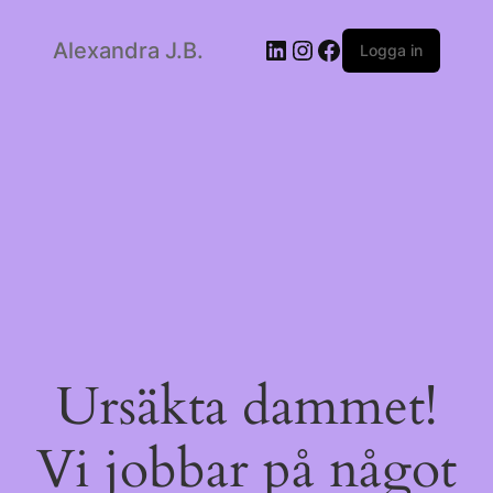
LinkedIn
Instagram
Facebook
Alexandra J.B.
Logga in
Ursäkta dammet!
Vi jobbar på något