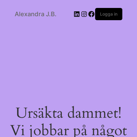
LinkedIn
Instagram
Facebook
Alexandra J.B.
Logga in
Ursäkta dammet!
Vi jobbar på något