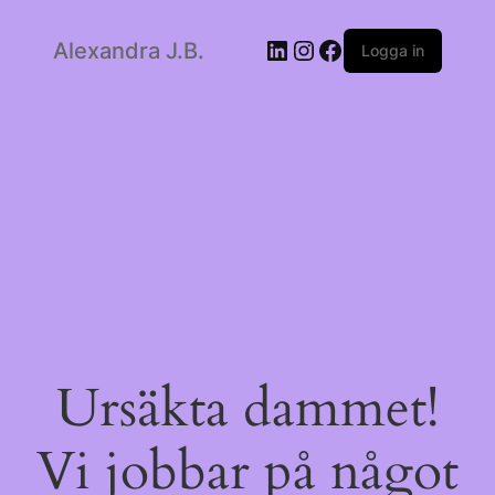
LinkedIn
Instagram
Facebook
Alexandra J.B.
Logga in
Ursäkta dammet!
Vi jobbar på något