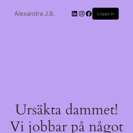
LinkedIn
Instagram
Facebook
Alexandra J.B.
Logga in
Ursäkta dammet!
Vi jobbar på något